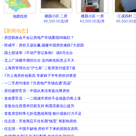
楼园小区 二房
楼园小区 一房
汇成四村 
地图找房
¥6,500.00
元/月
¥3,500.00
元/月
¥5,500.00
元
【新闻动态】
房贷新政会不会让房地产市场重现08疯狂？
郎咸平：房价又该狂飙 踢爆中国房价难跌7大原因
国土部送审《不动产登记条例》 或6月出台
北上广深楼市调控出台 业内称实际意义不大
上海房管局出台“沪七条” 二套房首付提至7成
7月上海房价创新高 专家称下半年房价仍将坚
一二手房均涨价 7月房地产市场也遇"高温"
原住建部官员：中国从来没有提出降房价
发改委官员：一二线城市房价不会崩盘仍将上涨
首套自住房需求仍获支持 刚需买家信心提升
首套房贷利率七折优惠或再现 银行或执行力不足
任志强：开发商忍不住长期“钱荒” 将影响房价
任志强：中国不缺地 房价不下来的原因在农民