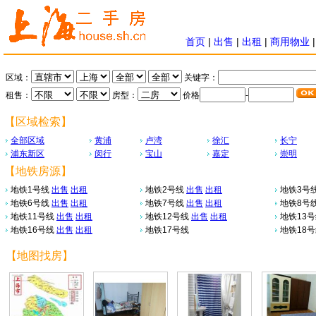
首页
|
出售
|
出租
|
商用物业
区域：
关键字：
租售：
房型：
价格
-
【区域检索】
全部区域
黄浦
卢湾
徐汇
长宁
浦东新区
闵行
宝山
嘉定
崇明
【地铁房源】
地铁1号线
出售
出租
地铁2号线
出售
出租
地铁3号
地铁6号线
出售
出租
地铁7号线
出售
出租
地铁8号
地铁11号线
出售
出租
地铁12号线
出售
出租
地铁13
地铁16号线
出售
出租
地铁17号线
地铁18
【地图找房】